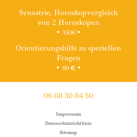
Synastrie, Horoskopvergleich
von 2 Horoskopen
•
•
150€
Orientierungshilfe zu speziellen
Fragen
•
•
60
€
06 08 30 84 50
Impressum
Datenschutzrichtlinie
Sitemap