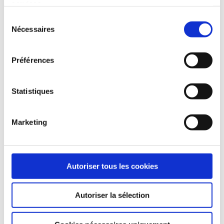
günstiger Wind ankündigt, werden
services.
Sie neue Initiativen ergreifen, um
Sélection
Nécessaires
du
Ihre Flügel auszubreiten. Es ist eine
consentement
Ergänzung zu Ihrem
Préférences
Geburtshoroskop.
Statistiques
Orientierungshilfe zu
Marketing
speziellen Fragen
Autoriser tous les cookies
Autoriser la sélection
Berufswahl, Umzug, Familie und
Kinder, Gesundheit, Umsetzung