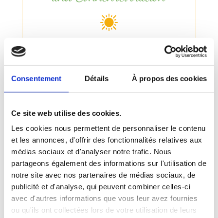
Durch die Beobachtung der
aktuellen Planetentransite in
Ihrem Geburtshoroskop lässt sich
Consentement
Détails
À propos des cookies
die aktuelle „kosmische
Wetterlage“ bestimmen. Dies ist
Ce site web utilise des cookies.
eine Orientierungshilfe bei
Les cookies nous permettent de personnaliser le contenu
Entscheidungen. Beim Herannahen
et les annonces, d'offrir des fonctionnalités relatives aux
eines „Sturms“ wissen Sie, wie Sie
médias sociaux et d'analyser notre trafic. Nous
sich vorbereiten müssen, um sich
partageons également des informations sur l'utilisation de
notre site avec nos partenaires de médias sociaux, de
zu schützen und ihn so gut wie
publicité et d'analyse, qui peuvent combiner celles-ci
möglich zu überstehen. Wenn sich
avec d'autres informations que vous leur avez fournies
eine Schönwetterperiode oder ein
ou qu'ils ont collectées lors de votre utilisation de leurs