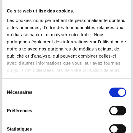
gérer nos relations.
Ce site web utilise des cookies.
Les cookies nous permettent de personnaliser le contenu
et les annonces, d'offrir des fonctionnalités relatives aux
médias sociaux et d'analyser notre trafic. Nous
Analyse approfondie avec
partageons également des informations sur l'utilisation de
notre site avec nos partenaires de médias sociaux, de
Transits, Progressions et
publicité et d'analyse, qui peuvent combiner celles-ci
avec d'autres informations que vous leur avez fournies
Révolution Solaire
ou qu'ils ont collectées lors de votre utilisation de leurs
services.
Sélection
Nécessaires
du
En observant les transits
consentement
planétaires du moment sur votre
Préférences
carte natale on peut déterminer la «
météo cosmique » actuelle et
Statistiques